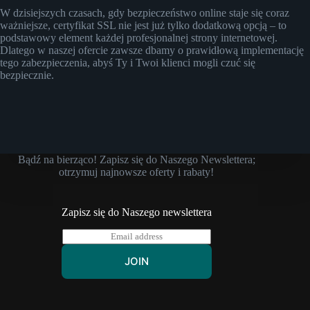
W dzisiejszych czasach, gdy bezpieczeństwo online staje się coraz
ważniejsze, certyfikat SSL nie jest już tylko dodatkową opcją – to
podstawowy element każdej profesjonalnej strony internetowej.
Dlatego w naszej ofercie zawsze dbamy o prawidłową implementację
tego zabezpieczenia, abyś Ty i Twoi klienci mogli czuć się
bezpiecznie.
Bądź na bierząco! Zapisz się do Naszego Newslettera;
otrzymuj najnowsze oferty i rabaty!
Zapisz się do Naszego newslettera
E
m
a
JOIN
i
l
*