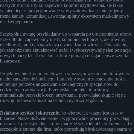
naszych stron nie tylko zapewnia komfort użytkowania, ale także
wspiera lepsze pozycjonowanie w wyszukiwarkach. Integrujemy
różne kanały komunikacji, tworząc spójny ekosystem marketingowy
dla Twojej marki.
Szczególną uwagę przykładamy do wsparcia po uruchomieniu strony.
Przez 30 dni zapewniamy nie tylko pomoc techniczną, ale również
dzielimy się praktyczną wiedzą o zarządzaniu witryną. Pokazujemy,
jak samodzielnie aktualizować treści i wykorzystywać pełen potencjał
nowych narzędzi. To wsparcie, które pomaga osiągać lepsze wyniki
biznesowe.
Projektowanie stron internetowych w naszym wykonaniu to również
mądre zarządzanie budżetem. Intuicyjny system zarządzania treścią
eliminuje potrzebę angażowania zewnętrznych specjalistów do
codziennych aktualizacji. Przemyślana architektura strony
minimalizuje przyszłe koszty utrzymania, pozwalając skupić się na
rozwoju biznesu zamiast na technicznych szczegółach.
Działamy szybko i skutecznie
, bo wiemy, jak ważny jest czas w
biznesie. Nasze doświadczenie i wypracowane procedury pozwalają
dostarczać profesjonalne strony znacznie szybciej niż konkurencja. To
szczególnie istotne dla firm, które potrzebują błyskawicznego startu w