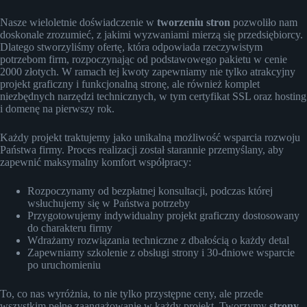
Nasze wieloletnie doświadczenie w
tworzeniu stron
pozwoliło nam
doskonale zrozumieć, z jakimi wyzwaniami mierzą się przedsiębiorcy.
Dlatego stworzyliśmy ofertę, która odpowiada rzeczywistym
potrzebom firm, rozpoczynając od podstawowego pakietu w cenie
2000 złotych. W ramach tej kwoty zapewniamy nie tylko atrakcyjny
projekt graficzny i funkcjonalną stronę, ale również komplet
niezbędnych narzędzi technicznych, w tym certyfikat SSL oraz hosting
i domenę na pierwszy rok.
Każdy projekt traktujemy jako unikalną możliwość wsparcia rozwoju
Państwa firmy. Proces realizacji został starannie przemyślany, aby
zapewnić maksymalny komfort współpracy:
Rozpoczynamy od bezpłatnej konsultacji, podczas której
wsłuchujemy się w Państwa potrzeby
Przygotowujemy indywidualny projekt graficzny dostosowany
do charakteru firmy
Wdrażamy rozwiązania techniczne z dbałością o każdy detal
Zapewniamy szkolenie z obsługi strony i 30-dniowe wsparcie
po uruchomieniu
To, co nas wyróżnia, to nie tylko przystępne ceny, ale przede
wszystkim pełne zaangażowanie w każdy projekt. Tworzymy
strony