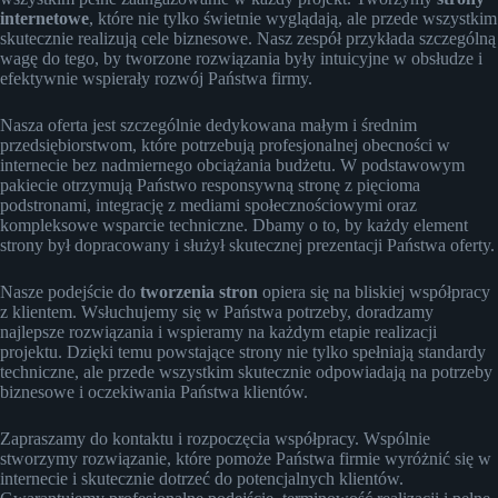
internetowe
, które nie tylko świetnie wyglądają, ale przede wszystkim
skutecznie realizują cele biznesowe. Nasz zespół przykłada szczególną
wagę do tego, by tworzone rozwiązania były intuicyjne w obsłudze i
efektywnie wspierały rozwój Państwa firmy.
Nasza oferta jest szczególnie dedykowana małym i średnim
przedsiębiorstwom, które potrzebują profesjonalnej obecności w
internecie bez nadmiernego obciążania budżetu. W podstawowym
pakiecie otrzymują Państwo responsywną stronę z pięcioma
podstronami, integrację z mediami społecznościowymi oraz
kompleksowe wsparcie techniczne. Dbamy o to, by każdy element
strony był dopracowany i służył skutecznej prezentacji Państwa oferty.
Nasze podejście do
tworzenia stron
opiera się na bliskiej współpracy
z klientem. Wsłuchujemy się w Państwa potrzeby, doradzamy
najlepsze rozwiązania i wspieramy na każdym etapie realizacji
projektu. Dzięki temu powstające strony nie tylko spełniają standardy
techniczne, ale przede wszystkim skutecznie odpowiadają na potrzeby
biznesowe i oczekiwania Państwa klientów.
Zapraszamy do kontaktu i rozpoczęcia współpracy. Wspólnie
stworzymy rozwiązanie, które pomoże Państwa firmie wyróżnić się w
internecie i skutecznie dotrzeć do potencjalnych klientów.