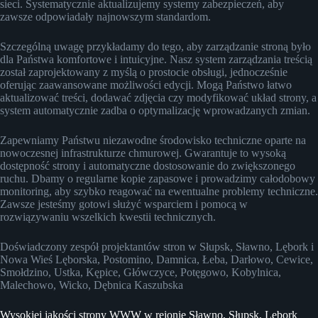
sieci. Systematycznie aktualizujemy systemy zabezpieczeń, aby
zawsze odpowiadały najnowszym standardom.
Szczególną uwagę przykładamy do tego, aby zarządzanie stroną było
dla Państwa komfortowe i intuicyjne. Nasz system zarządzania treścią
został zaprojektowany z myślą o prostocie obsługi, jednocześnie
oferując zaawansowane możliwości edycji. Mogą Państwo łatwo
aktualizować treści, dodawać zdjęcia czy modyfikować układ strony, a
system automatycznie zadba o optymalizację wprowadzanych zmian.
Zapewniamy Państwu niezawodne środowisko techniczne oparte na
nowoczesnej infrastrukturze chmurowej. Gwarantuje to wysoką
dostępność strony i automatyczne dostosowanie do zwiększonego
ruchu. Dbamy o regularne kopie zapasowe i prowadzimy całodobowy
monitoring, aby szybko reagować na ewentualne problemy techniczne.
Zawsze jesteśmy gotowi służyć wsparciem i pomocą w
rozwiązywaniu wszelkich kwestii technicznych.
Doświadczony zespół projektantów stron w Słupsk, Sławno, Lębork i
Nowa Wieś Lęborska, Postomino, Damnica, Łeba, Darłowo, Cewice,
Smołdzino, Ustka, Kępice, Główczyce, Potęgowo, Kobylnica,
Malechowo, Wicko, Dębnica Kaszubska
Wysokiej jakości strony WWW w rejonie Sławno, Słupsk, Lębork