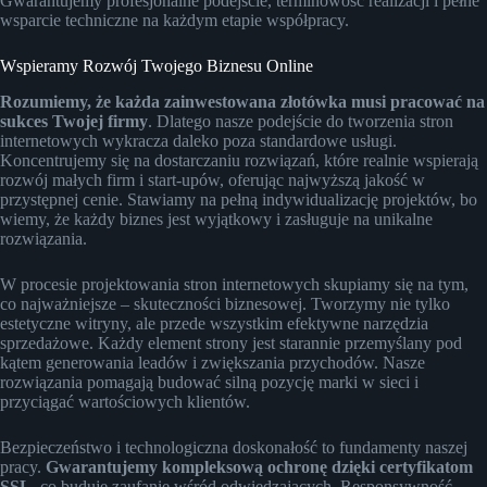
Gwarantujemy profesjonalne podejście, terminowość realizacji i pełne
wsparcie techniczne na każdym etapie współpracy.
Wspieramy Rozwój Twojego Biznesu Online
Rozumiemy, że każda zainwestowana złotówka musi pracować na
sukces Twojej firmy
. Dlatego nasze podejście do tworzenia stron
internetowych wykracza daleko poza standardowe usługi.
Koncentrujemy się na dostarczaniu rozwiązań, które realnie wspierają
rozwój małych firm i start-upów, oferując najwyższą jakość w
przystępnej cenie. Stawiamy na pełną indywidualizację projektów, bo
wiemy, że każdy biznes jest wyjątkowy i zasługuje na unikalne
rozwiązania.
W procesie projektowania stron internetowych skupiamy się na tym,
co najważniejsze – skuteczności biznesowej. Tworzymy nie tylko
estetyczne witryny, ale przede wszystkim efektywne narzędzia
sprzedażowe. Każdy element strony jest starannie przemyślany pod
kątem generowania leadów i zwiększania przychodów. Nasze
rozwiązania pomagają budować silną pozycję marki w sieci i
przyciągać wartościowych klientów.
Bezpieczeństwo i technologiczna doskonałość to fundamenty naszej
pracy.
Gwarantujemy kompleksową ochronę dzięki certyfikatom
SSL
, co buduje zaufanie wśród odwiedzających. Responsywność