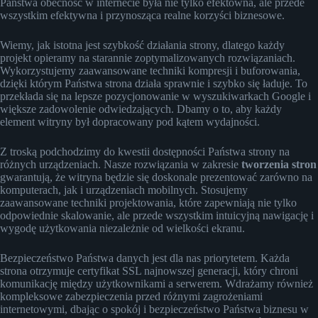
Państwa obecność w internecie była nie tylko efektowna, ale przede
wszystkim efektywna i przynosząca realne korzyści biznesowe.
Wiemy, jak istotna jest szybkość działania strony, dlatego każdy
projekt opieramy na starannie zoptymalizowanych rozwiązaniach.
Wykorzystujemy zaawansowane techniki kompresji i buforowania,
dzięki którym Państwa strona działa sprawnie i szybko się ładuje. To
przekłada się na lepsze pozycjonowanie w wyszukiwarkach Google i
większe zadowolenie odwiedzających. Dbamy o to, aby każdy
element witryny był dopracowany pod kątem wydajności.
Z troską podchodzimy do kwestii dostępności Państwa strony na
różnych urządzeniach. Nasze rozwiązania w zakresie
tworzenia stron
gwarantują, że witryna będzie się doskonale prezentować zarówno na
komputerach, jak i urządzeniach mobilnych. Stosujemy
zaawansowane techniki projektowania, które zapewniają nie tylko
odpowiednie skalowanie, ale przede wszystkim intuicyjną nawigację i
wygodę użytkowania niezależnie od wielkości ekranu.
Bezpieczeństwo Państwa danych jest dla nas priorytetem. Każda
strona otrzymuje certyfikat SSL najnowszej generacji, który chroni
komunikację między użytkownikami a serwerem. Wdrażamy również
kompleksowe zabezpieczenia przed różnymi zagrożeniami
internetowymi, dbając o spokój i bezpieczeństwo Państwa biznesu w