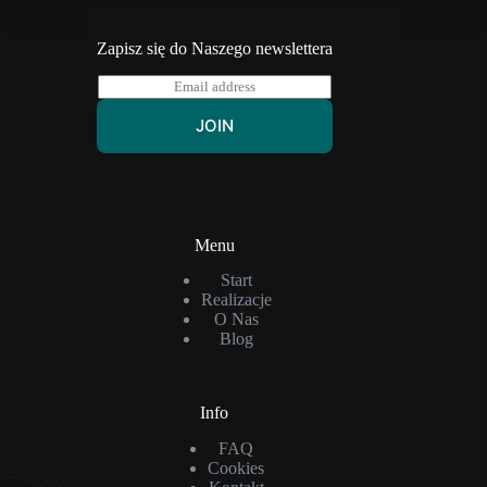
Zapisz się do Naszego newslettera
E
m
a
JOIN
i
l
*
Menu
Start
Realizacje
O Nas
Blog
Info
FAQ
Cookies