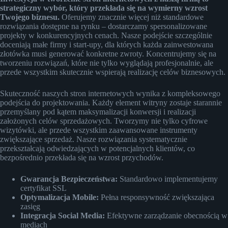
strategiczny wybór, który przekłada się na wymierny wzrost
Twojego biznesu.
Oferujemy znacznie więcej niż standardowe
rozwiązania dostępne na rynku – dostarczamy spersonalizowane
projekty w konkurencyjnych cenach. Nasze podejście szczególnie
doceniają małe firmy i start-upy, dla których każda zainwestowana
złotówka musi generować konkretne zwroty. Koncentrujemy się na
tworzeniu rozwiązań, które nie tylko wyglądają profesjonalnie, ale
przede wszystkim skutecznie wspierają realizację celów biznesowych.
Skuteczność naszych stron internetowych wynika z kompleksowego
podejścia do projektowania. Każdy element witryny zostaje starannie
przemyślany pod kątem maksymalizacji konwersji i realizacji
założonych celów sprzedażowych. Tworzymy nie tylko cyfrowe
wizytówki, ale przede wszystkim zaawansowane instrumenty
zwiększające sprzedaż. Nasze rozwiązania systematycznie
przekształcają odwiedzających w potencjalnych klientów, co
bezpośrednio przekłada się na wzrost przychodów.
Gwarancja Bezpieczeństwa:
Standardowo implementujemy
certyfikat SSL
Optymalizacja Mobile:
Pełna responsywność zwiększająca
zasięg
Integracja Social Media:
Efektywne zarządzanie obecnością w
mediach