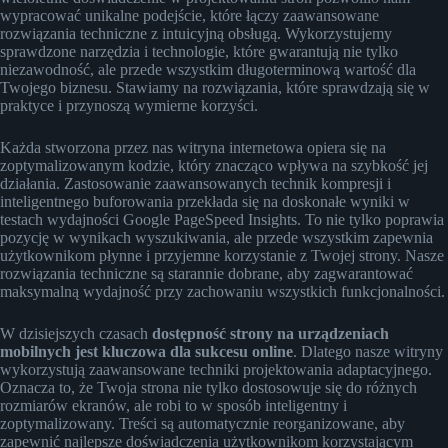
wypracować unikalne podejście, które łączy zaawansowane
rozwiązania techniczne z intuicyjną obsługą. Wykorzystujemy
sprawdzone narzędzia i technologie, które gwarantują nie tylko
niezawodność, ale przede wszystkim długoterminową wartość dla
Twojego biznesu. Stawiamy na rozwiązania, które sprawdzają się w
praktyce i przynoszą wymierne korzyści.
Każda stworzona przez nas witryna internetowa opiera się na
zoptymalizowanym kodzie, który znacząco wpływa na szybkość jej
działania. Zastosowanie zaawansowanych technik kompresji i
inteligentnego buforowania przekłada się na doskonałe wyniki w
testach wydajności Google PageSpeed Insights. To nie tylko poprawia
pozycję w wynikach wyszukiwania, ale przede wszystkim zapewnia
użytkownikom płynne i przyjemne korzystanie z Twojej strony. Nasze
rozwiązania techniczne są starannie dobrane, aby zagwarantować
maksymalną wydajność przy zachowaniu wszystkich funkcjonalności.
W dzisiejszych czasach
dostępność strony na urządzeniach
mobilnych jest kluczowa dla sukcesu online
. Dlatego nasze witryny
wykorzystują zaawansowane techniki projektowania adaptacyjnego.
Oznacza to, że Twoja strona nie tylko dostosowuje się do różnych
rozmiarów ekranów, ale robi to w sposób inteligentny i
zoptymalizowany. Treści są automatycznie reorganizowane, aby
zapewnić najlepsze doświadczenia użytkownikom korzystającym