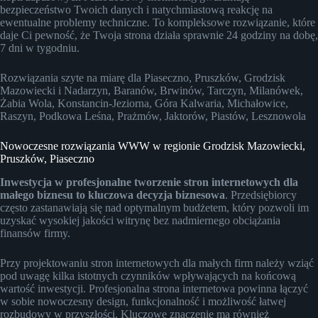
bezpieczeństwo Twoich danych i natychmiastową reakcję na
ewentualne problemy techniczne. To kompleksowe rozwiązanie, które
daje Ci pewność, że Twoja strona działa sprawnie 24 godziny na dobę,
7 dni w tygodniu.
Rozwiązania szyte na miarę dla Piaseczno, Pruszków, Grodzisk
Mazowiecki i Nadarzyn, Baranów, Brwinów, Tarczyn, Milanówek,
Żabia Wola, Konstancin-Jeziorna, Góra Kalwaria, Michałowice,
Raszyn, Podkowa Leśna, Prażmów, Jaktorów, Piastów, Lesznowola
Nowoczesne rozwiązania WWW w regionie Grodzisk Mazowiecki,
Pruszków, Piaseczno
Inwestycja w profesjonalne tworzenie stron internetowych dla
małego biznesu to kluczowa decyzja biznesowa
. Przedsiębiorcy
często zastanawiają się nad optymalnym budżetem, który pozwoli im
uzyskać wysokiej jakości witrynę bez nadmiernego obciążania
finansów firmy.
Przy projektowaniu stron internetowych dla małych firm należy wziąć
pod uwagę kilka istotnych czynników wpływających na końcową
wartość inwestycji. Profesjonalna strona internetowa powinna łączyć
w sobie nowoczesny design, funkcjonalność i możliwość łatwej
rozbudowy w przyszłości. Kluczowe znaczenie ma również