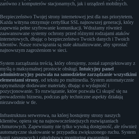
zarówno z komputerów stacjonarnych, jak i urządzeń mobilnych.
Bezpieczeństwo Twojej strony internetowej jest dla nas priorytetem.
Każda witryna otrzymuje certyfikat SSL najnowszej generacji, który
zapewnia pełne szyfrowanie komunikacji. Wdrażamy również
zaawansowane systemy ochrony przed różnymi rodzajami ataków
internetowych, dbając o bezpieczeństwo Twoich danych i Twoich
klientów. Nasze rozwiązania są stale aktualizowane, aby sprostać
najnowszym zagrożeniom w sieci.
System zarządzania treścią, który oferujemy, został zaprojektowany z
myślą o maksymalnej prostocie obsługi.
Intuicyjny panel
administracyjny pozwala na samodzielne zarządzanie wszystkimi
elementami strony
, od tekstu po multimedia. System automatycznie
optymalizuje dodawane materiały, dbając o wydajność i
pozycjonowanie. To rozwiązanie, które pozwala Ci skupić się na
prowadzeniu biznesu, podczas gdy techniczne aspekty działają
niezawodnie w tle.
Infrastruktura serwerowa, na której hostujemy strony naszych
klientów, opiera się na najnowocześniejszych rozwiązaniach
chmurowych. Zapewniamy nie tylko wysoką dostępność, ale również
automatyczne skalowanie w przypadku zwiększonego ruchu. System
kopii zapasowych i całodobowy monitoring gwarantują