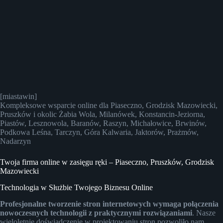
[miastawin]
Kompleksowe wsparcie online dla Piaseczno, Grodzisk Mazowiecki,
Pruszków i okolic Żabia Wola, Milanówek, Konstancin-Jeziorna,
Piastów, Lesznowola, Baranów, Raszyn, Michałowice, Brwinów,
Podkowa Leśna, Tarczyn, Góra Kalwaria, Jaktorów, Prażmów,
Nadarzyn
Twoja firma online w zasięgu ręki – Piaseczno, Pruszków, Grodzisk
Mazowiecki
Technologia w Służbie Twojego Biznesu Online
Profesjonalne tworzenie stron internetowych wymaga połączenia
nowoczesnych technologii z praktycznymi rozwiązaniami
. Nasze
wieloletnie doświadczenie w projektowaniu stron pozwoliło nam