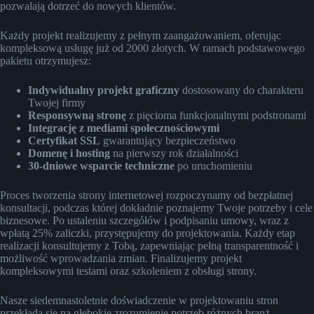
pozwalają dotrzeć do nowych klientów.
Każdy projekt realizujemy z pełnym zaangażowaniem, oferując
kompleksową usługę już od 2000 złotych. W ramach podstawowego
pakietu otrzymujesz:
Indywidualny projekt graficzny
dostosowany do charakteru
Twojej firmy
Responsywną stronę
z pięcioma funkcjonalnymi podstronami
Integrację z mediami społecznościowymi
Certyfikat SSL
gwarantujący bezpieczeństwo
Domenę i hosting
na pierwszy rok działalności
30-dniowe wsparcie techniczne
po uruchomieniu
Proces tworzenia strony internetowej rozpoczynamy od bezpłatnej
konsultacji, podczas której dokładnie poznajemy Twoje potrzeby i cele
biznesowe. Po ustaleniu szczegółów i podpisaniu umowy, wraz z
wpłatą 25% zaliczki, przystępujemy do projektowania. Każdy etap
realizacji konsultujemy z Tobą, zapewniając pełną transparentność i
możliwość wprowadzania zmian. Finalizujemy projekt
kompleksowymi testami oraz szkoleniem z obsługi strony.
Nasze siedemnastoletnie doświadczenie w projektowaniu stron
przekłada się na głębokie zrozumienie potrzeb różnych branż.