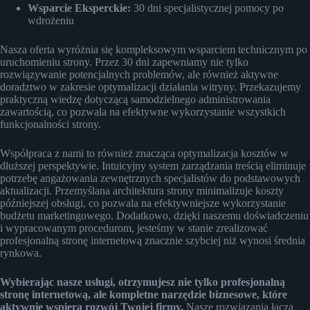
Wsparcie Eksperckie:
30 dni specjalistycznej pomocy po
wdrożeniu
Nasza oferta wyróżnia się kompleksowym wsparciem technicznym po
uruchomieniu strony. Przez 30 dni zapewniamy nie tylko
rozwiązywanie potencjalnych problemów, ale również aktywne
doradztwo w zakresie optymalizacji działania witryny. Przekazujemy
praktyczną wiedzę dotyczącą samodzielnego administrowania
zawartością, co pozwala na efektywne wykorzystanie wszystkich
funkcjonalności strony.
Współpraca z nami to również znacząca optymalizacja kosztów w
dłuższej perspektywie. Intuicyjny system zarządzania treścią eliminuje
potrzebę angażowania zewnętrznych specjalistów do podstawowych
aktualizacji. Przemyślana architektura strony minimalizuje koszty
późniejszej obsługi, co pozwala na efektywniejsze wykorzystanie
budżetu marketingowego. Dodatkowo, dzięki naszemu doświadczeniu
i wypracowanym procedurom, jesteśmy w stanie zrealizować
profesjonalną stronę internetową znacznie szybciej niż wynosi średnia
rynkowa.
Wybierając nasze usługi, otrzymujesz nie tylko profesjonalną
stronę internetową, ale kompletne narzędzie biznesowe, które
aktywnie wspiera rozwój Twojej firmy.
Nasze rozwiązania łączą