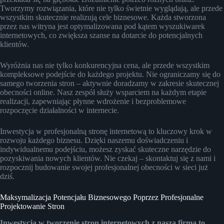
Tworzymy rozwiązania, które nie tylko świetnie wyglądają, ale przede
wszystkim skutecznie realizują cele biznesowe. Każda stworzona
przez nas witryna jest optymalizowana pod kątem wyszukiwarek
internetowych, co zwiększa szanse na dotarcie do potencjalnych
klientów.
Wyróżnia nas nie tylko konkurencyjna cena, ale przede wszystkim
kompleksowe podejście do każdego projektu. Nie ograniczamy się do
samego tworzenia stron – aktywnie doradzamy w zakresie skutecznej
obecności online. Nasz zespół służy wsparciem na każdym etapie
realizacji, zapewniając płynne wdrożenie i bezproblemowe
rozpoczęcie działalności w internecie.
Inwestycja w profesjonalną stronę internetową to kluczowy krok w
rozwoju każdego biznesu. Dzięki naszemu doświadczeniu i
indywidualnemu podejściu, możesz zyskać skuteczne narzędzie do
pozyskiwania nowych klientów. Nie czekaj – skontaktuj się z nami i
rozpocznij budowanie swojej profesjonalnej obecności w sieci już
dziś.
Maksymalizacja Potencjału Biznesowego Poprzez Profesjonalne
Projektowanie Stron
Inwestycja w tworzenie stron internetowych z naszą firmą to