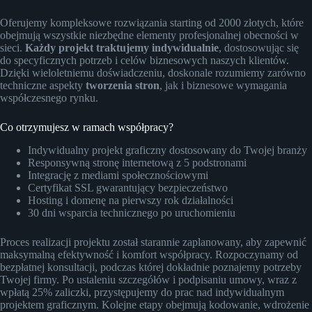
Oferujemy kompleksowe rozwiązania starting od 2000 złotych, które
obejmują wszystkie niezbędne elementy profesjonalnej obecności w
sieci.
Każdy projekt traktujemy indywidualnie
, dostosowując się
do specyficznych potrzeb i celów biznesowych naszych klientów.
Dzięki wieloletniemu doświadczeniu, doskonale rozumiemy zarówno
techniczne aspekty
tworzenia stron
, jak i biznesowe wymagania
współczesnego rynku.
Co otrzymujesz w ramach współpracy?
Indywidualny projekt graficzny dostosowany do Twojej branży
Responsywną stronę internetową z 5 podstronami
Integrację z mediami społecznościowymi
Certyfikat SSL gwarantujący bezpieczeństwo
Hosting i domenę na pierwszy rok działalności
30 dni wsparcia technicznego po uruchomieniu
Proces realizacji projektu został starannie zaplanowany, aby zapewnić
maksymalną efektywność i komfort współpracy. Rozpoczynamy od
bezpłatnej konsultacji, podczas której dokładnie poznajemy potrzeby
Twojej firmy. Po ustaleniu szczegółów i podpisaniu umowy, wraz z
wpłatą 25% zaliczki, przystępujemy do prac nad indywidualnym
projektem graficznym. Kolejne etapy obejmują kodowanie, wdrożenie