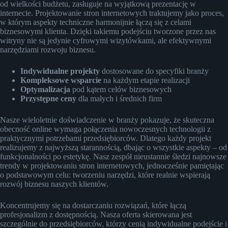
od wielkości budżetu, zasługuje na wyjątkową prezentację w
internecie. Projektowanie stron internetowych traktujemy jako proces,
w którym aspekty techniczne harmonijnie łączą się z celami
biznesowymi klienta. Dzięki takiemu podejściu tworzone przez nas
witryny nie są jedynie cyfrowymi wizytówkami, ale efektywnymi
narzędziami rozwoju biznesu.
Indywidualne projekty
dostosowane do specyfiki branży
Kompleksowe wsparcie
na każdym etapie realizacji
Optymalizacja
pod kątem celów biznesowych
Przystępne ceny
dla małych i średnich firm
Nasze wieloletnie doświadczenie w branży pokazuje, że skuteczna
obecność online wymaga połączenia nowoczesnych technologii z
praktycznymi potrzebami przedsiębiorców. Dlatego każdy projekt
realizujemy z najwyższą starannością, dbając o wszystkie aspekty – od
funkcjonalności po estetykę. Nasz zespół nieustannie śledzi najnowsze
trendy w projektowaniu stron internetowych, jednocześnie pamiętając
o podstawowym celu: tworzeniu narzędzi, które realnie wspierają
rozwój biznesu naszych klientów.
Koncentrujemy się na dostarczaniu rozwiązań, które łączą
profesjonalizm z dostępnością. Nasza oferta skierowana jest
szczególnie do przedsiębiorców, którzy cenią indywidualne podejście i