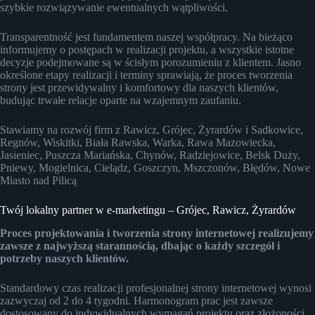
szybkie rozwiązywanie ewentualnych wątpliwości.
Transparentność jest fundamentem naszej współpracy. Na bieżąco
informujemy o postępach w realizacji projektu, a wszystkie istotne
decyzje podejmowane są w ścisłym porozumieniu z klientem. Jasno
określone etapy realizacji i terminy sprawiają, że proces tworzenia
strony jest przewidywalny i komfortowy dla naszych klientów,
budując trwałe relacje oparte na wzajemnym zaufaniu.
Stawiamy na rozwój firm z Rawicz, Grójec, Żyrardów i Sadkowice,
Regnów, Wiskitki, Biała Rawska, Warka, Rawa Mazowiecka,
Jasieniec, Puszcza Mariańska, Chynów, Radziejowice, Belsk Duży,
Pniewy, Mogielnica, Cielądz, Goszczyn, Mszczonów, Błędów, Nowe
Miasto nad Pilicą
Twój lokalny partner w e-marketingu – Grójec, Rawicz, Żyrardów
Proces projektowania i tworzenia strony internetowej realizujemy
zawsze z najwyższą starannością, dbając o każdy szczegół i
potrzeby naszych klientów.
Standardowy czas realizacji profesjonalnej strony internetowej wynosi
zazwyczaj od 2 do 4 tygodni. Harmonogram prac jest zawsze
dostosowany do indywidualnych wymagań projektu oraz złożoności