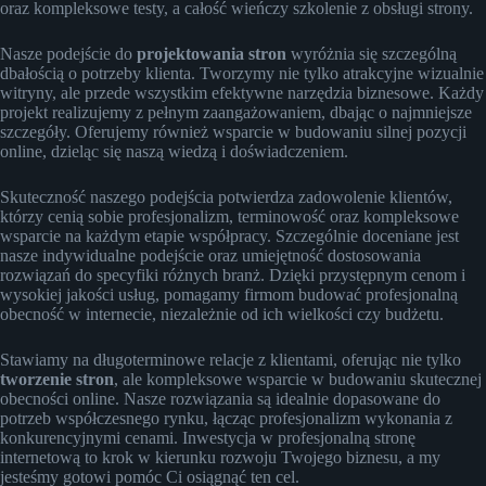
oraz kompleksowe testy, a całość wieńczy szkolenie z obsługi strony.
Nasze podejście do
projektowania stron
wyróżnia się szczególną
dbałością o potrzeby klienta. Tworzymy nie tylko atrakcyjne wizualnie
witryny, ale przede wszystkim efektywne narzędzia biznesowe. Każdy
projekt realizujemy z pełnym zaangażowaniem, dbając o najmniejsze
szczegóły. Oferujemy również wsparcie w budowaniu silnej pozycji
online, dzieląc się naszą wiedzą i doświadczeniem.
Skuteczność naszego podejścia potwierdza zadowolenie klientów,
którzy cenią sobie profesjonalizm, terminowość oraz kompleksowe
wsparcie na każdym etapie współpracy. Szczególnie doceniane jest
nasze indywidualne podejście oraz umiejętność dostosowania
rozwiązań do specyfiki różnych branż. Dzięki przystępnym cenom i
wysokiej jakości usług, pomagamy firmom budować profesjonalną
obecność w internecie, niezależnie od ich wielkości czy budżetu.
Stawiamy na długoterminowe relacje z klientami, oferując nie tylko
tworzenie stron
, ale kompleksowe wsparcie w budowaniu skutecznej
obecności online. Nasze rozwiązania są idealnie dopasowane do
potrzeb współczesnego rynku, łącząc profesjonalizm wykonania z
konkurencyjnymi cenami. Inwestycja w profesjonalną stronę
internetową to krok w kierunku rozwoju Twojego biznesu, a my
jesteśmy gotowi pomóc Ci osiągnąć ten cel.