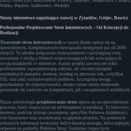
Duży, Goszczyn, Mszczonów, Pniewy, Jasieniec, Mogielnica, Cielądz,
Warka, Błędów, Sadkowice, Wiskitki
Strony internetowe napędzające rozwój w Żyrardów, Grójec, Rawicz
Profesjonalne Projektowanie Stron Internetowych – Od Koncepcji do
Realizacji
Tworzenie stron internetowych
w naszej firmie opiera się na
sprawdzonym, kompleksowym rozwiązaniu dostępnym już od 2000
złotych. To idealne połączenie funkcjonalności i przystępnej ceny,
stworzone z myślą o firmach rozpoczynających lub rozwijających
swoją działalność w internecie. Każdy projekt zawiera nie tylko
profesjonalnie zaprojektowaną witrynę, ale również komplet
niezbędnych narzędzi: domenę, hosting na pierwszy rok, certyfikat
SSL oraz pięć rozbudowanych podstron. Szczególną uwagę
przykładamy do responsywności, dzięki czemu strona doskonale
prezentuje się zarówno na komputerach, jak i urządzeniach mobilnych.
Nasza metodologia
projektowania stron
opiera się na sprawdzonym
procesie, który rozpoczyna się od bezpłatnej konsultacji. To kluczowy
moment, podczas którego poznajemy specyfikę Państwa działalności,
cele biznesowe oraz oczekiwania względem projektu. Na podstawie
zebranych informacji tworzymy indywidualną strategię, która najlepiej
odpowie na potrzeby Państwa firmy. Formalne rozpoczęcie