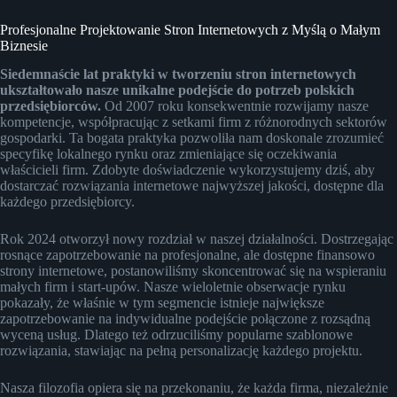
Profesjonalne Projektowanie Stron Internetowych z Myślą o Małym
Biznesie
Siedemnaście lat praktyki w tworzeniu stron internetowych
ukształtowało nasze unikalne podejście do potrzeb polskich
przedsiębiorców.
Od 2007 roku konsekwentnie rozwijamy nasze
kompetencje, współpracując z setkami firm z różnorodnych sektorów
gospodarki. Ta bogata praktyka pozwoliła nam doskonale zrozumieć
specyfikę lokalnego rynku oraz zmieniające się oczekiwania
właścicieli firm. Zdobyte doświadczenie wykorzystujemy dziś, aby
dostarczać rozwiązania internetowe najwyższej jakości, dostępne dla
każdego przedsiębiorcy.
Rok 2024 otworzył nowy rozdział w naszej działalności. Dostrzegając
rosnące zapotrzebowanie na profesjonalne, ale dostępne finansowo
strony internetowe, postanowiliśmy skoncentrować się na wspieraniu
małych firm i start-upów. Nasze wieloletnie obserwacje rynku
pokazały, że właśnie w tym segmencie istnieje największe
zapotrzebowanie na indywidualne podejście połączone z rozsądną
wyceną usług. Dlatego też odrzuciliśmy popularne szablonowe
rozwiązania, stawiając na pełną personalizację każdego projektu.
Nasza filozofia opiera się na przekonaniu, że każda firma, niezależnie