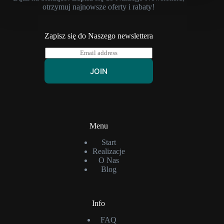
otrzymuj najnowsze oferty i rabaty!
Zapisz się do Naszego newslettera
E
m
a
JOIN
i
l
*
Menu
Start
Realizacje
O Nas
Blog
Info
FAQ