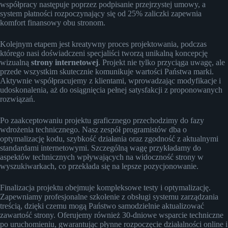
współpracy następuje poprzez podpisanie przejrzystej umowy, a
system płatności rozpoczynający się od 25% zaliczki zapewnia
komfort finansowy obu stronom.
Kolejnym etapem jest kreatywny proces projektowania, podczas
którego nasi doświadczeni specjaliści tworzą unikalną koncepcję
wizualną
strony internetowej
. Projekt nie tylko przyciąga uwagę, ale
przede wszystkim skutecznie komunikuje wartości Państwa marki.
Aktywnie współpracujemy z klientami, wprowadzając modyfikacje i
udoskonalenia, aż do osiągnięcia pełnej satysfakcji z proponowanych
rozwiązań.
Po zaakceptowaniu projektu graficznego przechodzimy do fazy
wdrożenia technicznego. Nasz zespół programistów dba o
optymalizację kodu, szybkość działania oraz zgodność z aktualnymi
standardami internetowymi. Szczególną wagę przykładamy do
aspektów technicznych wpływających na widoczność strony w
wyszukiwarkach, co przekłada się na lepsze pozycjonowanie.
Finalizacja projektu obejmuje kompleksowe testy i optymalizację.
Zapewniamy profesjonalne szkolenie z obsługi systemu zarządzania
treścią, dzięki czemu mogą Państwo samodzielnie aktualizować
zawartość strony. Oferujemy również 30-dniowe wsparcie techniczne
po uruchomieniu, gwarantując płynne rozpoczęcie działalności online i