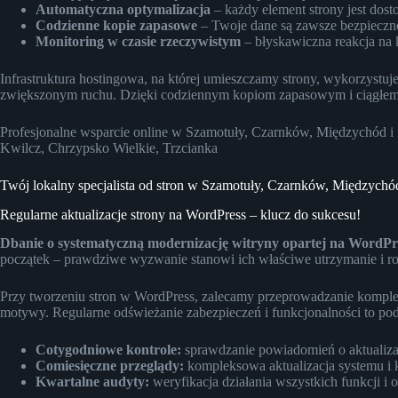
Automatyczna optymalizacja
– każdy element strony jest do
Codzienne kopie zapasowe
– Twoje dane są zawsze bezpieczn
Monitoring w czasie rzeczywistym
– błyskawiczna reakcja na 
Infrastruktura hostingowa, na której umieszczamy strony, wykorzyst
zwiększonym ruchu. Dzięki codziennym kopiom zapasowym i ciągłemu m
Profesjonalne wsparcie online w Szamotuły, Czarnków, Międzychód i 
Kwilcz, Chrzypsko Wielkie, Trzcianka
Twój lokalny specjalista od stron w Szamotuły, Czarnków, Międzychó
Regularne aktualizacje strony na WordPress – klucz do sukcesu!
Dbanie o systematyczną modernizację witryny opartej na WordPres
początek – prawdziwe wyzwanie stanowi ich właściwe utrzymanie i r
Przy tworzeniu stron w WordPress, zalecamy przeprowadzanie kompleks
motywy. Regularne odświeżanie zabezpieczeń i funkcjonalności to pod
Cotygodniowe kontrole:
sprawdzanie powiadomień o aktualiza
Comiesięczne przeglądy:
kompleksowa aktualizacja systemu 
Kwartalne audyty:
weryfikacja działania wszystkich funkcji i 