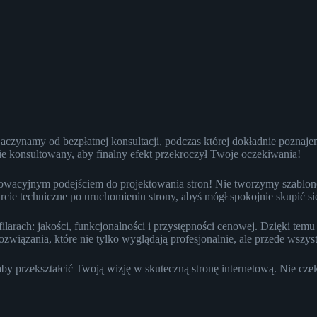
! Zaczynamy od bezpłatnej konsultacji, podczas której dokładnie poznaj
nie konsultowany, aby finalny efekt przekroczył Twoje oczekiwania!
nowacyjnym podejściem do projektowania stron! Nie tworzymy szablon
e techniczne po uruchomieniu strony, abyś mógł spokojnie skupić si
h filarach: jakości, funkcjonalności i przystępności cenowej. Dzięki 
wiązania, które nie tylko wyglądają profesjonalnie, ale przede wszys
by przekształcić Twoją wizję w skuteczną stronę internetową. Nie czek