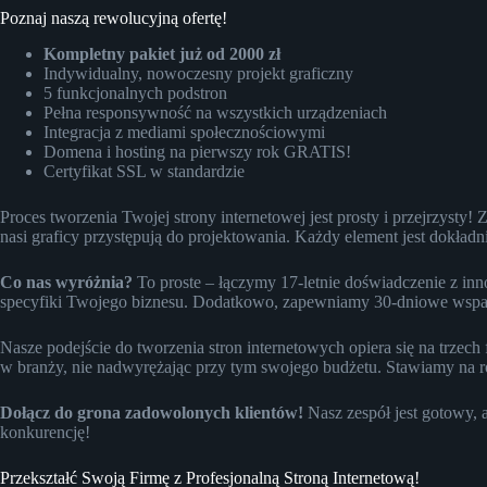
Poznaj naszą rewolucyjną ofertę!
Kompletny pakiet już od 2000 zł
Indywidualny, nowoczesny projekt graficzny
5 funkcjonalnych podstron
Pełna responsywność na wszystkich urządzeniach
Integracja z mediami społecznościowymi
Domena i hosting na pierwszy rok GRATIS!
Certyfikat SSL w standardzie
Proces tworzenia Twojej strony internetowej jest prosty i przejrzysty
nasi graficy przystępują do projektowania. Każdy element jest dokład
Co nas wyróżnia?
To proste – łączymy 17-letnie doświadczenie z in
specyfiki Twojego biznesu. Dodatkowo, zapewniamy 30-dniowe wsparci
Nasze podejście do tworzenia stron internetowych opiera się na trzec
w branży, nie nadwyrężając przy tym swojego budżetu. Stawiamy na roz
Dołącz do grona zadowolonych klientów!
Nasz zespół jest gotowy, a
konkurencję!
Przekształć Swoją Firmę z Profesjonalną Stroną Internetową!