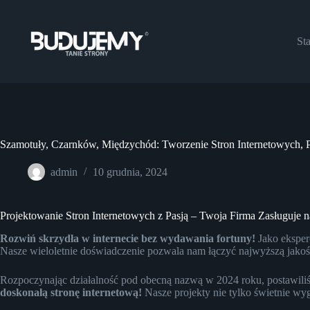
Przejdź
do
treści
Sta
Szamotuły, Czarnków, Międzychód: Tworzenie Stron Internetowych,
admin
10 grudnia, 2024
Projektowanie Stron Internetowych z Pasją – Twoja Firma Zasługuje n
Rozwiń skrzydła w internecie bez wydawania fortuny!
Jako eksper
Nasze wieloletnie doświadczenie pozwala nam łączyć najwyższą jakość
Rozpoczynając działalność pod obecną nazwą w 2024 roku, postawiliś
doskonałą stronę internetową!
Nasze projekty nie tylko świetnie wyg