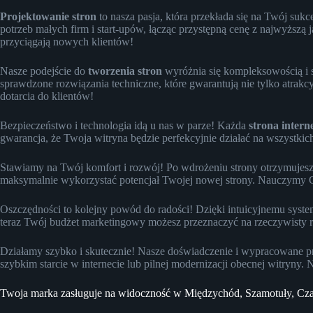
Projektowanie stron
to nasza pasja, która przekłada się na Twój su
potrzeb małych firm i start-upów, łącząc przystępną cenę z najwyższą
przyciągają nowych klientów!
Nasze podejście do
tworzenia stron
wyróżnia się kompleksowością i 
sprawdzone rozwiązania techniczne, które gwarantują nie tylko atrak
dotarcia do klientów!
Bezpieczeństwo i technologia idą u nas w parze! Każda
strona inter
gwarancja, że Twoja witryna będzie perfekcyjnie działać na wszystkic
Stawiamy na Twój komfort i rozwój! Po wdrożeniu strony otrzymujesz
maksymalnie wykorzystać potencjał Twojej nowej strony. Nauczymy Cię
Oszczędności to kolejny powód do radości! Dzięki intuicyjnemu syste
teraz Twój budżet marketingowy możesz przeznaczyć na rzeczywisty roz
Działamy szybko i skutecznie! Nasze doświadczenie i wypracowane pro
szybkim starcie w internecie lub pilnej modernizacji obecnej witryny. 
Twoja marka zasługuje na widoczność w Międzychód, Szamotuły, C