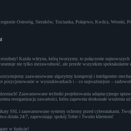
egionie Ostroróg, Sieraków, Trzcianka, Połajewo, Kwilcz, Wronki, P
ód
rezultaty! Każda witryna, którą tworzymy, to połączenie najnowszych 
antuje nie tylko niezawodność, ale przede wszystkim spektakularne ef
orzystujemy zaawansowane algorytmy kompresji i inteligentne mechan
psze pozycjonowanie w wyszukiwarkach i – co najważniejsze – zadowol
ządzeniach! Zaawansowane techniki projektowania adaptacyjnego sprawi
igentna reorganizacja zawartości, która zapewnia doskonałe wrażenia 
katy SSL i zaawansowane systemy ochrony przed cyberatakami. Twoja
wa działa 24/7, zapewniając spokój Tobie i Twoim klientom!
gaty w funkcje!