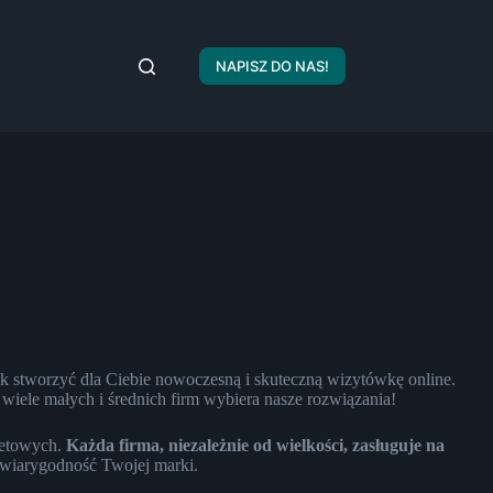
NAPISZ DO NAS!
ak stworzyć dla Ciebie nowoczesną i skuteczną wizytówkę online.
iele małych i średnich firm wybiera nasze rozwiązania!
netowych.
Każda firma, niezależnie od wielkości, zasługuje na
ą wiarygodność Twojej marki.