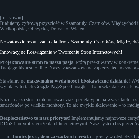
[miastawin]
Budujemy cyfrową przyszłość w Szamotuły, Czarnków, Międzychód i r
Wielkopolski, Obrzycko, Drawsko, Wieleń
Nowatorskie rozwiązania dla firm z Szamotuły, Czarnków, Międzych
Innowacyjne Rozwiązania w Tworzeniu Stron Internetowych!
Projektowanie stron to nasza pasja
, którą przekuwamy w konkretne 
Twojego biznesu online. Nasze zaawansowane zaplecze techniczne gwar
Stawiamy na
maksymalną wydajność i błyskawiczne działanie
! Wyk
wyniki w testach Google PageSpeed Insights. To przekłada się na le
Każda nasza strona internetowa działa perfekcyjnie na wszystkich ur
smartfonów po wielkie monitory. To nie zwykłe skalowanie – to intel
Bezpieczeństwo to nasz priorytet!
Implementujemy najnowsze certyfi
DDoS i innymi zagrożeniami internetowymi. Nasz system bezpieczeńst
Intuicyjny system zarządzania treścią
– prosty w obsłudze, bo