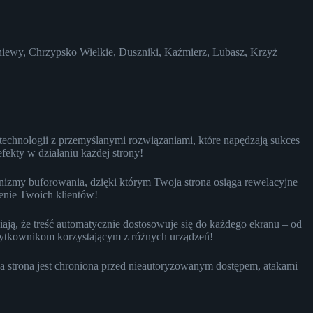
niewy, Chrzypsko Wielkie, Duszniki, Kaźmierz, Lubasz, Krzyż
technologii z przemyślanymi rozwiązaniami, które napędzają sukces
ekty w działaniu każdej strony!
izmy buforowania, dzięki którym Twoja strona osiąga rewelacyjne
enie Twoich klientów!
ają, że treść automatycznie dostosowuje się do każdego ekranu – od
użytkownikom korzystającym z różnych urządzeń!
 strona jest chroniona przed nieautoryzowanym dostępem, atakami