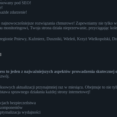
stosowany pod SEO!
e!
każde zdarzenie!
uje najnowocześniejsze rozwiązania chmurowe! Zapewniamy nie tylko w
onitoringowi, Twoja strona działa nieprzerwanie, przyciągając kole
regionie Pniewy, Kaźmierz, Duszniki, Wieleń, Krzyż Wielkopolski, D
d
s to jeden z najważniejszych aspektów prowadzenia skutecznej ob
ozwój.
owych aktualizacji przynajmniej raz w miesiącu. Obejmuje to nie tyl
stawa sprawnego działania każdej strony internetowej!
cjach bezpieczeństwa
i komponentów
optymalizacja wydajności