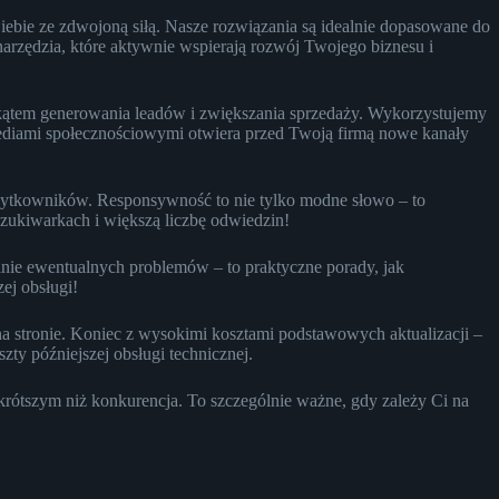
ebie ze zdwojoną siłą. Nasze rozwiązania są idealnie dopasowane do
narzędzia, które aktywnie wspierają rozwój Twojego biznesu i
 kątem generowania leadów i zwiększania sprzedaży. Wykorzystujemy
 mediami społecznościowymi otwiera przed Twoją firmą nowe kanały
 użytkowników. Responsywność to nie tylko modne słowo – to
szukiwarkach i większą liczbę odwiedzin!
nie ewentualnych problemów – to praktyczne porady, jak
ej obsługi!
a stronie. Koniec z wysokimi kosztami podstawowych aktualizacji –
ty późniejszej obsługi technicznej.
krótszym niż konkurencja. To szczególnie ważne, gdy zależy Ci na