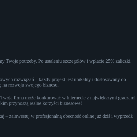
emy Twoje potrzeby. Po ustaleniu szczegółów i wpłacie 25% zaliczki,
owych rozwiązań – każdy projekt jest unikalny i dostosowany do
ę na rozwoju swojego biznesu.
temu Twoja firma może konkurować w internecie z największymi graczami
tkim przynoszą realne korzyści biznesowe!
aj – zainwestuj w profesjonalną obecność online już dziś i wyprzedź