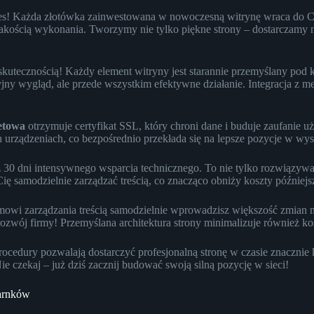
kces! Każda złotówka zainwestowana w nowoczesną witrynę wraca do Ci
 jakością wykonania. Tworzymy nie tylko piękne strony – dostarczamy 
skutecznością! Każdy element witryny jest starannie przemyślany pod
cyjny wygląd, ale przede wszystkim efektywne działanie. Integracja z
netowa
otrzymuje certyfikat SSL, który chroni dane i buduje zaufanie
h urządzeniach, co bezpośrednio przekłada się na lepsze pozycje w wy
 30 dni intensywnego wsparcia technicznego. To nie tylko rozwiązywa
 samodzielnie zarządzać treścią, co znacząco obniży koszty późniejsz
mowi zarządzania treścią samodzielnie wprowadzisz większość zmian n
wój firmy! Przemyślana architektura strony minimalizuje również kosz
cedury pozwalają dostarczyć profesjonalną stronę w czasie znacznie 
Nie czekaj – już dziś zacznij budować swoją silną pozycję w sieci!
zarnków