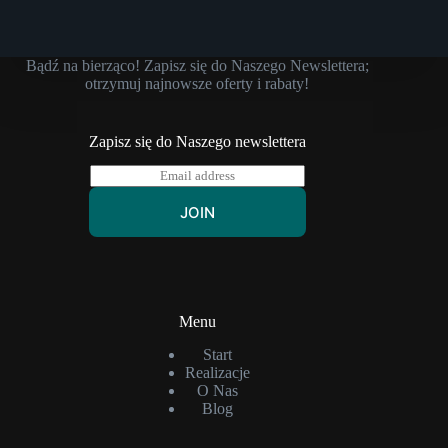
Bądź na bierząco! Zapisz się do Naszego Newslettera;
otrzymuj najnowsze oferty i rabaty!
Zapisz się do Naszego newslettera
E
m
a
JOIN
i
l
*
Menu
Start
Realizacje
O Nas
Blog